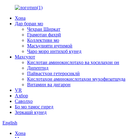
Хона
Дар бораи мо
Чеҳраи Ширкат
Грамотаи фахрй
Коллективи мо
Масъулияти иҷтимоӣ
Чаро моро интихоб кунед
Маҳсулот
Кислотаи аминокислотаҳо ва ҳосилаҳои он
Дипептид
Пайвастҳои гетеросиклӣ
Кислотаҳои аминокислотаҳои муҳофизатшуда
Витамин ва дигарон
VR
Ахбор
Саволҳо
Бо мо тамос гиред
Зеркашӣ кунед
English
Хона