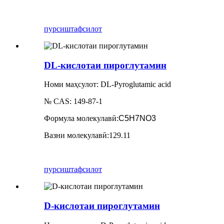
пурсиш
тафсилот
DL-кислотаи пироглутамин
Номи маҳсулот: DL-Pyroglutamic acid
№ CAS: 149-87-1
Формула молекулавӣ
:
C5H7NO3
Вазни молекулавӣ
:
129.11
пурсиш
тафсилот
D-кислотаи пироглутамин