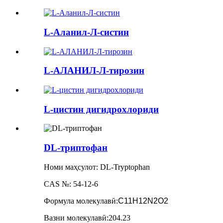
L-Аланил-Л-систин
L-АЛАНИЛ-Л-тирозин
L-цистин дигидрохлориди
DL-триптофан
Номи маҳсулот: DL-Tryptophan
CAS №: 54-12-6
Формула молекулавӣ
:
C11H12N2O2
Вазни молекулавӣ
:
204.23