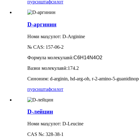
пурсиш
тафсилот
D-аргинин
Номи маҳсулот: D-Arginine
№ CAS: 157-06-2
Формула молекулавӣ
:
C6H14N4O2
Вазни молекулавӣ
:
174.2
Синоним: d-arginin, hd-arg-oh, r-2-amino-5-guanidinopen
пурсиш
тафсилот
D-лейцин
Номи маҳсулот: D-Leucine
CAS №: 328-38-1