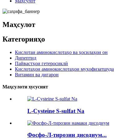
Маҳсулот
Маҳсулот
Категорияҳо
Кислотаи аминокислотаҳо ва ҳосилаҳои он
Дипептид
Пайвастҳои гетеросиклӣ
Кислотаҳои аминокислотаҳои муҳофизатшуда
Витамин ва дигарон
Маҳсулоти хусусият
L-Cysteine ​​S-sulfat Na
Фосфо-Л-тирозин дисодиум...