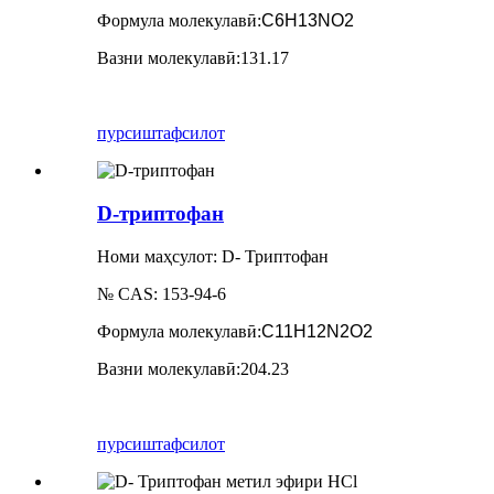
Формула молекулавӣ
:
C6H13NO2
Вазни молекулавӣ
:
131.17
пурсиш
тафсилот
D-триптофан
Номи маҳсулот: D- Триптофан
№ CAS: 153-94-6
Формула молекулавӣ
:
C11H12N2O2
Вазни молекулавӣ
:
204.23
пурсиш
тафсилот