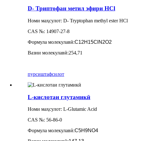
D- Триптофан метил эфири HCl
Номи маҳсулот: D- Tryptophan methyl ester HCl
CAS №: 14907-27-8
Формула молекулавӣ
:
C12H15ClN2O2
Вазни молекулавӣ
:
254,71
пурсиш
тафсилот
L-кислотаи глутамикӣ
Номи маҳсулот: L-Glutamic Acid
CAS №: 56-86-0
Формула молекулавӣ
:
C5H9NO4