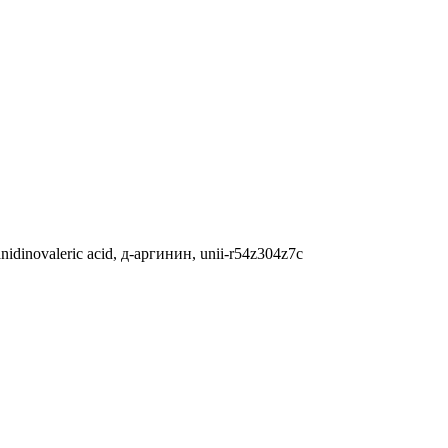
anidinovaleric acid, д-аргинин, unii-r54z304z7c