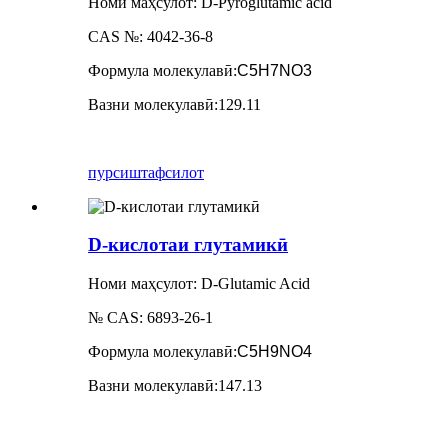
Номи маҳсулот: D-Pyroglutamic acid
CAS №: 4042-36-8
Формула молекулавӣ
:
C5H7NO3
Вазни молекулавӣ
:
129.11
пурсиш
тафсилот
D-кислотаи глутамикӣ
Номи маҳсулот: D-Glutamic Acid
№ CAS: 6893-26-1
Формула молекулавӣ
:
C5H9NO4
Вазни молекулавӣ
:
147.13